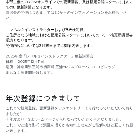
本部主催のZOOMオンラインでの更新講習、又は指定公認スクールにおい
てのL1更新講習となります。
講習会の開催につきましてはSIJからのインフォメーションをお待ち下さ
い。
「レベル２インストラクターおよびB級検定員」
ご住所となる地域における指定公認スクールにおいてのL2、B検更新講習会
受講となります。
開催内容については3月末日までに御案内致します。
2025年度「レベル３インストラクター」更新講習会
日程： 2025年12月11日
場所：神奈川県三浦市初声町 三浦YMCAグローバルエコビレッジ
まもなく募集開始致します。
年次登録につきまして
これまで新規登録、更新登録をデジエントリーより行なっていただいており
ましたが、
今年度より、SIJホームページから行なっていただく事となりました。
これまでと違う形式で混乱を招くかも知れませんがご理解のほど宜しくお願
い致します。