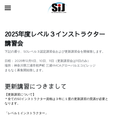
HOME
バッジテスト
2025年度レベル３インストラクター
講習会
INSTRUCTOR
下記の通り、SIJレベル３認定講習会および更新講習会を開催致します。
公認スクール
日程： 2025年12月9日、10日、11日（更新講習会は11日のみ）
場所：神奈川県三浦市初声町 三浦YMCAグローバルエコビレッジ
RIVER SUP
まもなく募集開始致します。
SUP FISHING
更新講習につきまして
SAFETY
【更新講習について】
＊全てのSIJインストラクター資格は３年に１度の更新講習の受講が必要と
講習会スケジュール
なります。
「レベル１インストラクター」
INFORMATION